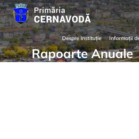
Skip
to
content
Despre instituție
Informații d
Rapoarte Anuale