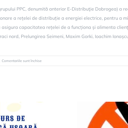
upului PPC, denumită anterior E-Distribuţie Dobrogea) a red
re a rețelei de distribuție a energiei electrice, pentru a min
asigura capacitatea rețelei de a funcționa și alimenta clienți
raci nord, Prelungirea Seimeni, Maxim Gorki, Ioachim Ionașcu,
pentru
|
Comentariile sunt închise
Întreruperi
programate
Rețele
Electrice
Dobrogea,
LUNI,
29
ianuarie
2024