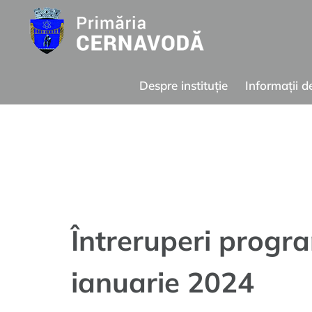
Skip
to
content
Despre instituție
Informații d
Întreruperi pr
Dobrogea, LUN
Întreruperi progr
ianuarie 2024