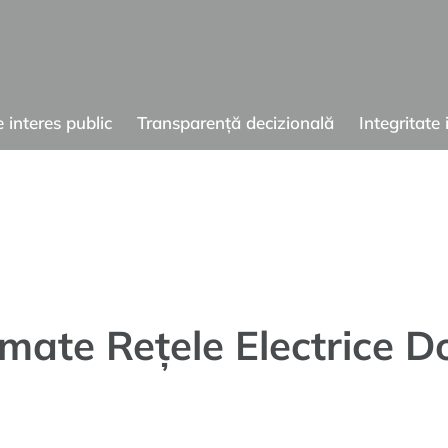
e interes public
Transparență decizională
Integritate 
ogramate Rețele Ele
I, 29 ianuarie 202
amate Rețele Electrice 