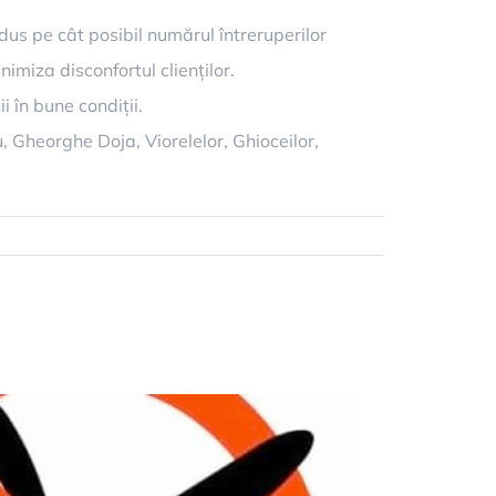
us pe cât posibil numărul întreruperilor
imiza disconfortul clienților.
i în bune condiții.
 Gheorghe Doja, Viorelelor, Ghioceilor,