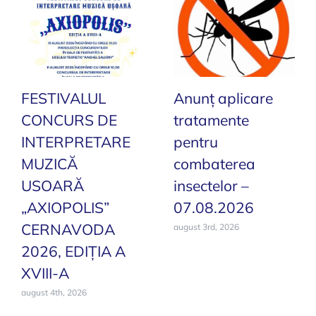
16
noiembrie
2023
FESTIVALUL
Anunț aplicare
CONCURS DE
tratamente
INTERPRETARE
pentru
MUZICĂ
combaterea
USOARĂ
insectelor –
„AXIOPOLIS”
07.08.2026
CERNAVODA
august 3rd, 2026
2026, EDIȚIA A
XVIII-A
august 4th, 2026