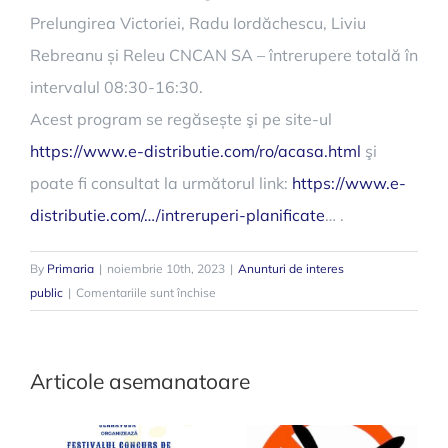
Prelungirea Victoriei, Radu Iordăchescu, Liviu
Rebreanu și Releu CNCAN SA – întrerupere totală în
intervalul 08:30-16:30.
Acest program se regăsește şi pe site-ul
https://www.e-distributie.com/ro/acasa.html
şi
poate fi consultat la următorul link:
https://www.e-
distributie.com/…/intreruperi-planificate
… .
By
Primaria
|
noiembrie 10th, 2023
|
Anunturi de interes
pentru
public
|
Comentariile sunt închise
Întreruperi
programate
E-
Articole asemanatoare
Distribuţie
Dobrogea
în