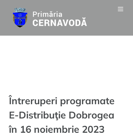
Skip
to
Întreruperi
content
programate E-
Distribuţie Dobrogea
în 16 noiembrie 2023
Întreruperi programate
E-Distribuţie Dobrogea
în 16 noiembrie 2023