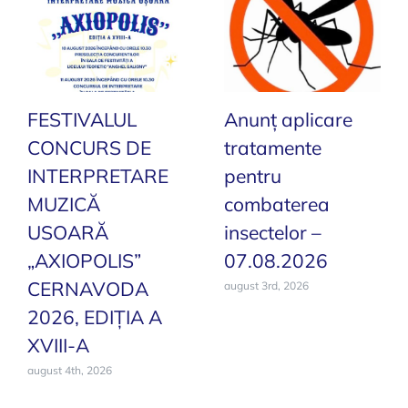
FESTIVALUL
Anunț aplicare
CONCURS DE
tratamente
INTERPRETARE
pentru
MUZICĂ
combaterea
USOARĂ
insectelor –
„AXIOPOLIS”
07.08.2026
CERNAVODA
august 3rd, 2026
2026, EDIȚIA A
XVIII-A
august 4th, 2026