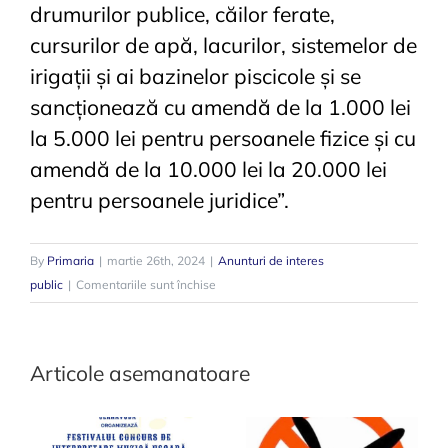
drumurilor publice, căilor ferate,
cursurilor de apă, lacurilor, sistemelor de
irigații și ai bazinelor piscicole și se
sancționează cu amendă de la 1.000 lei
la 5.000 lei pentru persoanele fizice și cu
amendă de la 10.000 lei la 20.000 lei
pentru persoanele juridice”.
By
Primaria
|
martie 26th, 2024
|
Anunturi de interes
pentru
public
|
Comentariile sunt închise
Anunț
privind
combaterea
Articole asemanatoare
buruienii
ambrozia