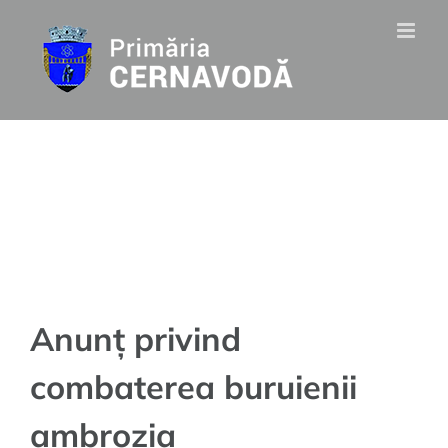
Skip
to
content
Anunț privind
combaterea buruienii
ambrozia
Anunț privind
combaterea buruienii
ambrozia