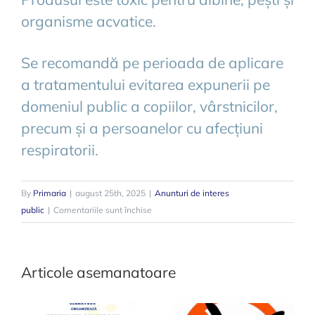
organisme acvatice.
Se recomandă pe perioada de aplicare
a tratamentului evitarea expunerii pe
domeniul public a copiilor, vârstnicilor,
precum și a persoanelor cu afecțiuni
respiratorii.
By
Primaria
|
august 25th, 2025
|
Anunturi de interes
pentru
public
|
Comentariile sunt închise
Anunț
aplicare
tratamente
Articole asemanatoare
pentru
combaterea
insectelor