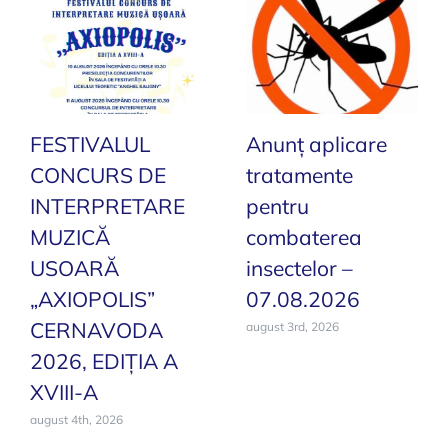
–
28
august
2025
FESTIVALUL
Anunț aplicare
CONCURS DE
tratamente
INTERPRETARE
pentru
MUZICĂ
combaterea
USOARĂ
insectelor –
„AXIOPOLIS”
07.08.2026
CERNAVODA
august 3rd, 2026
2026, EDIȚIA A
XVIII-A
august 4th, 2026